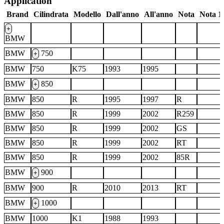
Application
Brand
Cilindrata
Modello
Dall'anno
All'anno
Nota
Nota 1
+
BMW
BMW
750
+
BMW
750
K75
1993
1995
BMW
850
+
BMW
850
R
1995
1997
R
BMW
850
R
1999
2002
R259
BMW
850
R
1999
2002
GS
BMW
850
R
1999
2002
RT
BMW
850
R
1999
2002
85R
BMW
900
+
BMW
900
R
2010
2013
RT
BMW
1000
+
BMW
1000
K1
1988
1993