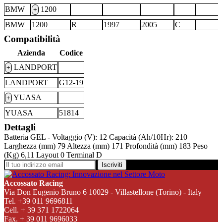
BMW
1200
+
BMW
1200
R
1997
2005
C
Compatibilità
Azienda
Codice
LANDPORT
+
LANDPORT
G12-19
YUASA
+
YUASA
51814
Dettagli
Batteria GEL - Voltaggio (V): 12 Capacità (Ah/10Hr): 210
Larghezza (mm) 79 Altezza (mm) 171 Profondità (mm) 183 Peso
(Kg) 6,11 Layout 0 Terminal D
Iscriviti
Accossato Racing
Via Don Eugenio Bruno 6 10029 - Villastellone (Torino) - Italy
Tel. +39 011 9696811
Cell. + 39 371 1722064
Fax. + 39 011 9696033