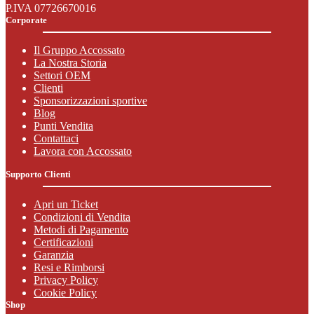
P.IVA 07726670016
Corporate
Il Gruppo Accossato
La Nostra Storia
Settori OEM
Clienti
Sponsorizzazioni sportive
Blog
Punti Vendita
Contattaci
Lavora con Accossato
Supporto Clienti
Apri un Ticket
Condizioni di Vendita
Metodi di Pagamento
Certificazioni
Garanzia
Resi e Rimborsi
Privacy Policy
Cookie Policy
Shop