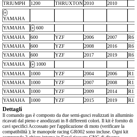
TRIUMPH
1200
THRUXTON
2010
2010
+
YAMAHA
YAMAHA
600
+
YAMAHA
600
YZF
2006
2007
R6
YAMAHA
600
YZF
2008
2016
R6
YAMAHA
600
YZF
2017
2019
R6
YAMAHA
1000
+
YAMAHA
1000
YZF
2004
2006
R1
YAMAHA
1000
YZF
2007
2008
R1
YAMAHA
1000
YZF
2009
2014
R1
YAMAHA
1000
YZF
2015
2019
R1
Dettagli
Il comando gas è composto da due semi-gusci realizzati in alluminio
ricavati dal pieno e anodizzati in 8 differenti colori. Il kit è fornito di
cavi specifici Accossato per l'applicazione di moto (verificare la
compatibilità ); le manopole racing GR002 sono incluse. Ogni kit