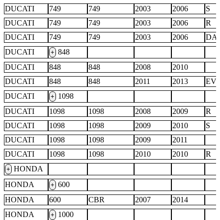
DUCATI
749
749
2003
2006
S
DUCATI
749
749
2003
2006
R
DUCATI
749
749
2003
2006
DA
DUCATI
848
+
DUCATI
848
848
2008
2010
DUCATI
848
848
2011
2013
EV
DUCATI
1098
+
DUCATI
1098
1098
2008
2009
R
DUCATI
1098
1098
2009
2010
S
DUCATI
1098
1098
2009
2011
DUCATI
1098
1098
2010
2010
R
HONDA
+
HONDA
600
+
HONDA
600
CBR
2007
2014
HONDA
1000
+