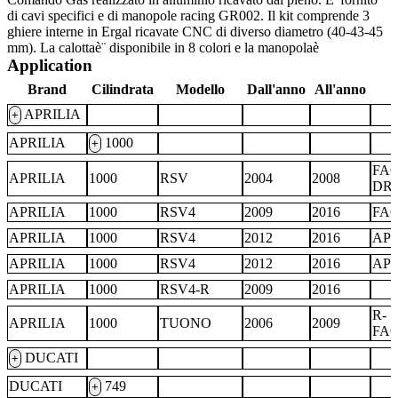
di cavi specifici e di manopole racing GR002. Il kit comprende 3
ghiere interne in Ergal ricavate CNC di diverso diametro (40-43-45
mm). La calottaè¨ disponibile in 8 colori e la manopolaè
Application
Brand
Cilindrata
Modello
Dall'anno
All'anno
APRILIA
+
APRILIA
1000
+
FA
APRILIA
1000
RSV
2004
2008
DR
APRILIA
1000
RSV4
2009
2016
FA
APRILIA
1000
RSV4
2012
2016
AP
APRILIA
1000
RSV4
2012
2016
AP
APRILIA
1000
RSV4-R
2009
2016
R-
APRILIA
1000
TUONO
2006
2009
FA
DUCATI
+
DUCATI
749
+