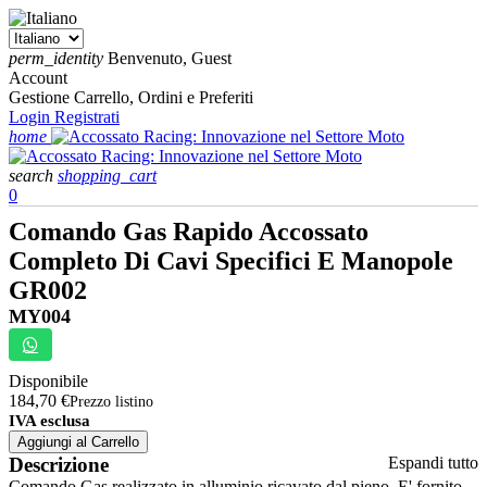
perm_identity
Benvenuto, Guest
Account
Gestione Carrello, Ordini e Preferiti
Login
Registrati
home
search
shopping_cart
0
Comando Gas Rapido Accossato
Completo Di Cavi Specifici E Manopole
GR002
MY004
Disponibile
184,70 €
Prezzo listino
IVA esclusa
Aggiungi al Carrello
Descrizione
Espandi tutto
Comando Gas realizzato in alluminio ricavato dal pieno. E' fornito