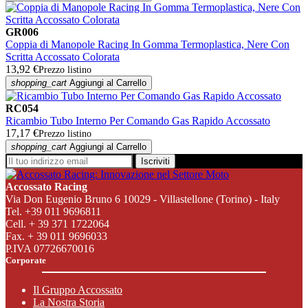
GR006
Coppia di Manopole Racing In Gomma Termoplastica, Nere Con
Scritta Accossato Colorata
13,92 €
Prezzo listino
shopping_cart
Aggiungi al Carrello
RC054
Ricambio Tubo Interno Per Comando Gas Rapido Accossato
17,17 €
Prezzo listino
shopping_cart
Aggiungi al Carrello
Iscriviti
Accossato Racing
Via Don Eugenio Bruno 6 10029 - Villastellone (Torino) - Italy
Tel. +39 011 9696811
Cell. + 39 371 1722064
Fax. + 39 011 9696033
P.IVA 07726670016
Corporate
Il Gruppo Accossato
La Nostra Storia