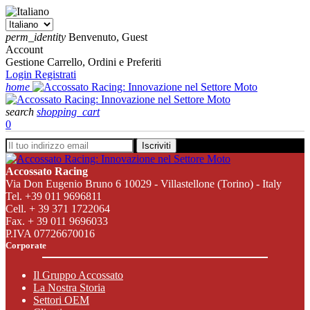
perm_identity
Benvenuto, Guest
Account
Gestione Carrello, Ordini e Preferiti
Login
Registrati
home
search
shopping_cart
0
Offroad
In
Iscriviti
questa
sezione
Accossato Racing
sono
Via Don Eugenio Bruno 6 10029 - Villastellone (Torino) - Italy
presenti
Tel. +39 011 9696811
tutti
Cell. + 39 371 1722064
i
Fax. + 39 011 9696033
prodotti
P.IVA 07726670016
Accossato
Corporate
adatti
al
Il Gruppo Accossato
mondo
La Nostra Storia
delle
Settori OEM
moto