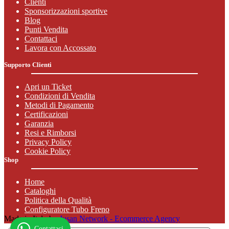
Clienti
fuori
Sponsorizzazioni sportive
strada
,
Blog
in
Punti Vendita
particolare:
Contattaci
accessori
Lavora con Accossato
e
ricambi
,
Supporto Clienti
leve
cnc
Apri un Ticket
e
Condizioni di Vendita
pedane
Metodi di Pagamento
offroad
.
Certificazioni
Garanzia
Resi e Rimborsi
Privacy Policy
Cookie Policy
Shop
Home
Cataloghi
Politica della Qualità
Configuratore Tubo Freno
Made in Italy by
Jusan Network - Ecommerce Agency
Contattaci