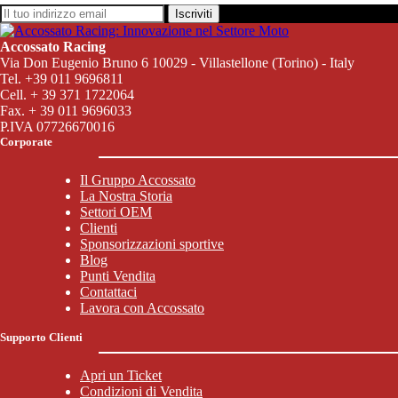
Iscriviti
Accossato Racing
Via Don Eugenio Bruno 6 10029 - Villastellone (Torino) - Italy
Tel. +39 011 9696811
Cell. + 39 371 1722064
Fax. + 39 011 9696033
P.IVA 07726670016
Corporate
Il Gruppo Accossato
La Nostra Storia
Settori OEM
Clienti
Sponsorizzazioni sportive
Blog
Punti Vendita
Contattaci
Lavora con Accossato
Supporto Clienti
Apri un Ticket
Condizioni di Vendita