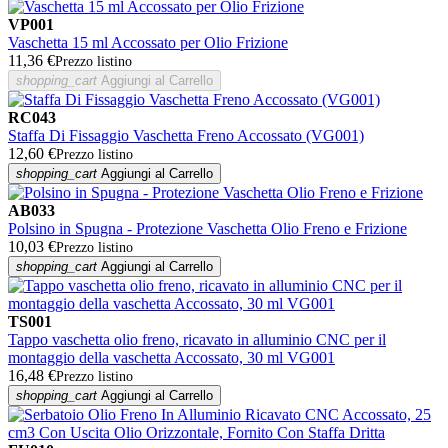
VP001
Vaschetta 15 ml Accossato per Olio Frizione
11,36 €
Prezzo listino
shopping_cart
Aggiungi al Carrello
RC043
Staffa Di Fissaggio Vaschetta Freno Accossato (VG001)
12,60 €
Prezzo listino
shopping_cart
Aggiungi al Carrello
AB033
Polsino in Spugna - Protezione Vaschetta Olio Freno e Frizione
10,03 €
Prezzo listino
shopping_cart
Aggiungi al Carrello
TS001
Tappo vaschetta olio freno, ricavato in alluminio CNC per il
montaggio della vaschetta Accossato, 30 ml VG001
16,48 €
Prezzo listino
shopping_cart
Aggiungi al Carrello