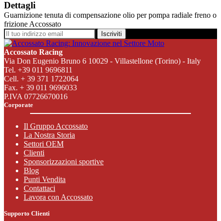
Dettagli
Guarnizione tenuta di compensazione olio per pompa radiale freno o
frizione Accossato
Iscriviti
Accossato Racing
Via Don Eugenio Bruno 6 10029 - Villastellone (Torino) - Italy
Tel. +39 011 9696811
Cell. + 39 371 1722064
Fax. + 39 011 9696033
P.IVA 07726670016
Corporate
Il Gruppo Accossato
La Nostra Storia
Settori OEM
Clienti
Sponsorizzazioni sportive
Blog
Punti Vendita
Contattaci
Lavora con Accossato
Supporto Clienti